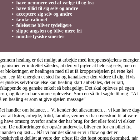
• have nemmere ved at vælge til og fra
• have tillid til sig selv og andre
• acceptere sig selv og andre
• tænke rationel
• følelserne bliver tydeligere
• slippe angsten og blive mere fri
• mindre fysiske smerter
gennem healing er det muligt at arbejde med kroppens/sjælens energier,
rganismen er indrettet således, at den vil prøve at hele sig selv, men er
er blokeringer, er healingen med til at få kroppen/sjælen på rette køl
gen. Jeg får energien et sted fra og kanaliserer den videre til dig. Hvis
er ønskes selvforkælelse kan healing klart anbefales, det er rart,
fslappende og ganske enkelt så behageligt. Det skal opleves på egen
rop, og ikke to har samme oplevelse. Som en så fint sagde til mig. “At
å en healing er som at give sjælen massage”
et handler om balance… Vi kender det allesammen… vi kan have dag
vor alt kører, arbejde, fritid, familie, venner vi har overskud til at være
g have omsorg overfor andre der har brug for det eller fordi vi elsker
em. De udfordringer der opstår undervejs, bliver en for en pillet fra
inanden og løst… Når vi har det sådan er vi i flow og det er
beskriveligt dejligt at være der, oftest får det først opmærksomhed, når