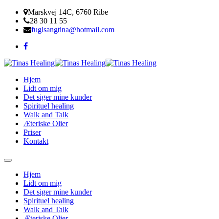
Marskvej 14C, 6760 Ribe
28 30 11 55
fuglsangtina@hotmail.com
Hjem
Lidt om mig
Det siger mine kunder
Spirituel healing
Walk and Talk
Æteriske Olier
Priser
Kontakt
Hjem
Lidt om mig
Det siger mine kunder
Spirituel healing
Walk and Talk
Æteriske Olier