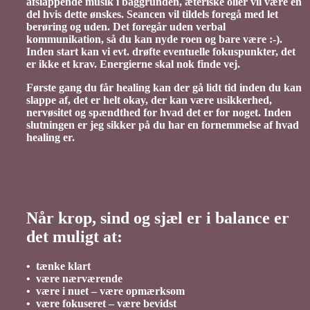
afslappende musik i baggrunden, æteriske olier vil være en
del hvis dette ønskes. Seancen vil tildels foregå med let
berøring og uden. Det foregår uden verbal
kommunikation, så du kan nyde roen og bare være :-).
Inden start kan vi evt. drøfte eventuelle fokuspunkter, det
er ikke et krav. Energierne skal nok finde vej.
Første gang du får healing kan der gå lidt tid inden du kan
slappe af, det er helt okay, der kan være usikkerhed,
nervøsitet og spændthed for hvad det er for noget. Inden
slutningen er jeg sikker på du har en fornemmelse af hvad
healing er.
Når krop, sind og sjæl er i balance er
det muligt at:
• tænke klart
• være nærværende
• være i nuet – være opmærksom
• være fokuseret – være bevidst