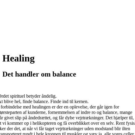
Healing
Det handler om balance
rdet spirituel betyder åndelig.
t blive hel, finde balance. Finde ind til kernen.
 forbindelse med healingen er der en oplevelse, der går igen for
tørsteparten af kunderne, fornemmelsen af indre ro og balance, mange
år givet slip på åndedrættet, og får dybe vejrtrækninger. Det hjælper til,
t vi kommer op i helikopteren og få overblikket over en selv. Rent fysi
ker der det, at når vi får taget vejrtrækninger uden modstand blir ilten
ransporteret rundt i hele kroppen til muskler og væv ja, alle vores celler,