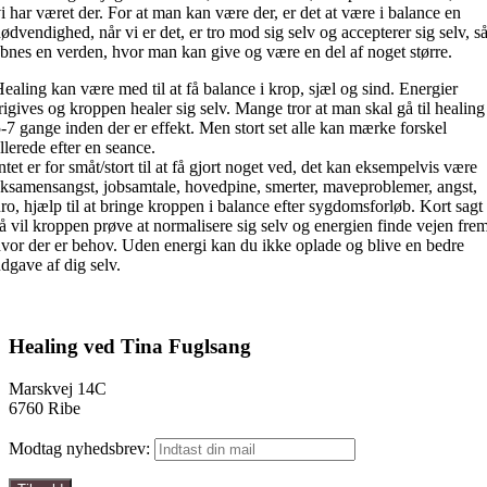
i har været der. For at man kan være der, er det at være i balance en
ødvendighed, når vi er det, er tro mod sig selv og accepterer sig selv, s
bnes en verden, hvor man kan give og være en del af noget større.
ealing kan være med til at få balance i krop, sjæl og sind. Energier
rigives og kroppen healer sig selv. Mange tror at man skal gå til healing
-7 gange inden der er effekt. Men stort set alle kan mærke forskel
llerede efter en seance.
ntet er for småt/stort til at få gjort noget ved, det kan eksempelvis være
ksamensangst, jobsamtale, hovedpine, smerter, maveproblemer, angst,
ro, hjælp til at bringe kroppen i balance efter sygdomsforløb. Kort sagt
å vil kroppen prøve at normalisere sig selv og energien finde vejen frem
vor der er behov. Uden energi kan du ikke oplade og blive en bedre
dgave af dig selv.
Healing ved Tina Fuglsang
Marskvej 14C
6760 Ribe
Modtag nyhedsbrev: