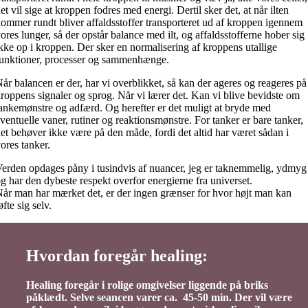
et vil sige at kroppen fodres med energi. Dertil sker det, at når ilten
ommer rundt bliver affaldsstoffer transporteret ud af kroppen igennem
ores lunger, så der opstår balance med ilt, og affaldsstofferne hober sig
kke op i kroppen. Der sker en normalisering af kroppens utallige
unktioner, processer og sammenhænge.
år balancen er der, har vi overblikket, så kan der ageres og reageres på
roppens signaler og sprog. Når vi lærer det. Kan vi blive bevidste om
ankemønstre og adfærd. Og herefter er det muligt at bryde med
ventuelle vaner, rutiner og reaktionsmønstre. For tanker er bare tanker,
et behøver ikke være på den måde, fordi det altid har været sådan i
ores tanker.
erden opdages påny i tusindvis af nuancer, jeg er taknemmelig, ydmyg
g har den dybeste respekt overfor energierne fra universet.
år man har mærket det, er der ingen grænser for hvor højt man kan
øfte sig selv.
Hvordan foregår healing:
Healing foregår i rolige omgivelser liggende på briks
påklædt. Selve seancen varer ca. 45-50 min. Der vil være