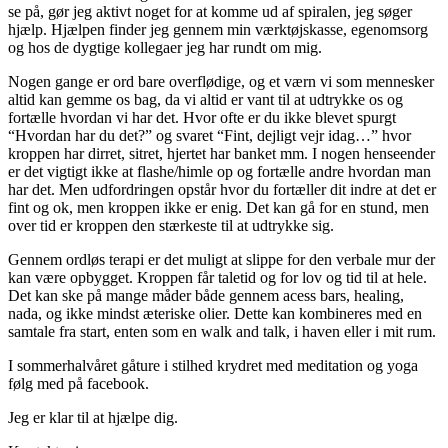
se på, gør jeg aktivt noget for at komme ud af spiralen, jeg søger
hjælp. Hjælpen finder jeg gennem min værktøjskasse, egenomsorg
og hos de dygtige kollegaer jeg har rundt om mig.
Nogen gange er ord bare overflødige, og et værn vi som mennesker
altid kan gemme os bag, da vi altid er vant til at udtrykke os og
fortælle hvordan vi har det. Hvor ofte er du ikke blevet spurgt
“Hvordan har du det?” og svaret “Fint, dejligt vejr idag…” hvor
kroppen har dirret, sitret, hjertet har banket mm. I nogen henseender
er det vigtigt ikke at flashe/himle op og fortælle andre hvordan man
har det. Men udfordringen opstår hvor du fortæller dit indre at det er
fint og ok, men kroppen ikke er enig. Det kan gå for en stund, men
over tid er kroppen den stærkeste til at udtrykke sig.
Gennem ordløs terapi er det muligt at slippe for den verbale mur der
kan være opbygget. Kroppen får taletid og for lov og tid til at hele.
Det kan ske på mange måder både gennem acess bars, healing,
nada, og ikke mindst æteriske olier. Dette kan kombineres med en
samtale fra start, enten som en walk and talk, i haven eller i mit rum.
I sommerhalvåret gåture i stilhed krydret med meditation og yoga
følg med på facebook.
Jeg er klar til at hjælpe dig.