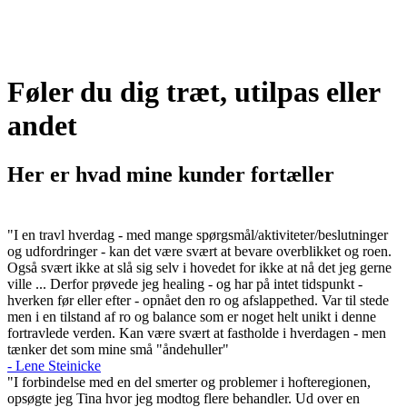
Føler du dig træt, utilpas eller
andet
Her er hvad mine kunder fortæller
"I en travl hverdag - med mange spørgsmål/aktiviteter/beslutninger
og udfordringer - kan det være svært at bevare overblikket og roen.
Også svært ikke at slå sig selv i hovedet for ikke at nå det jeg gerne
ville ... Derfor prøvede jeg healing - og har på intet tidspunkt -
hverken før eller efter - opnået den ro og afslappethed. Var til stede
men i en tilstand af ro og balance som er noget helt unikt i denne
fortravlede verden. Kan være svært at fastholde i hverdagen - men
tænker det som mine små "åndehuller"
- Lene Steinicke
"I forbindelse med en del smerter og problemer i hofteregionen,
opsøgte jeg Tina hvor jeg modtog flere behandler. Ud over en