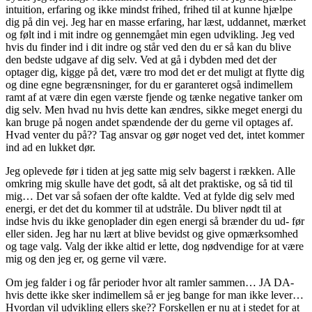
intuition, erfaring og ikke mindst frihed, frihed til at kunne hjælpe
dig på din vej. Jeg har en masse erfaring, har læst, uddannet, mærket
og følt ind i mit indre og gennemgået min egen udvikling. Jeg ved
hvis du finder ind i dit indre og står ved den du er så kan du blive
den bedste udgave af dig selv. Ved at gå i dybden med det der
optager dig, kigge på det, være tro mod det er det muligt at flytte dig
og dine egne begrænsninger, for du er garanteret også indimellem
ramt af at være din egen værste fjende og tænke negative tanker om
dig selv. Men hvad nu hvis dette kan ændres, sikke meget energi du
kan bruge på nogen andet spændende der du gerne vil optages af.
Hvad venter du på?? Tag ansvar og gør noget ved det, intet kommer
ind ad en lukket dør.
Jeg oplevede før i tiden at jeg satte mig selv bagerst i rækken. Alle
omkring mig skulle have det godt, så alt det praktiske, og så tid til
mig… Det var så sofaen der ofte kaldte. Ved at fylde dig selv med
energi, er det det du kommer til at udstråle. Du bliver nødt til at
indse hvis du ikke genoplader din egen energi så brænder du ud- før
eller siden. Jeg har nu lært at blive bevidst og give opmærksomhed
og tage valg. Valg der ikke altid er lette, dog nødvendige for at være
mig og den jeg er, og gerne vil være.
Om jeg falder i og får perioder hvor alt ramler sammen… JA DA-
hvis dette ikke sker indimellem så er jeg bange for man ikke lever…
Hvordan vil udvikling ellers ske?? Forskellen er nu at i stedet for at