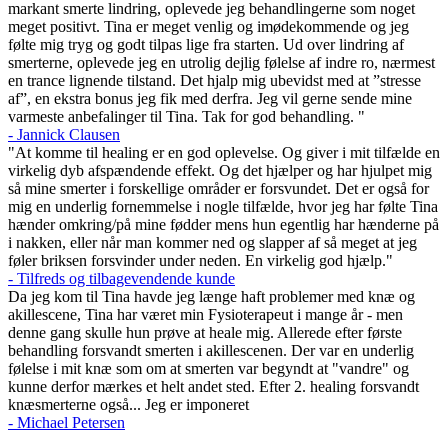
markant smerte lindring, oplevede jeg behandlingerne som noget
meget positivt. Tina er meget venlig og imødekommende og jeg
følte mig tryg og godt tilpas lige fra starten. Ud over lindring af
smerterne, oplevede jeg en utrolig dejlig følelse af indre ro, nærmest
en trance lignende tilstand. Det hjalp mig ubevidst med at ”stresse
af”, en ekstra bonus jeg fik med derfra. Jeg vil gerne sende mine
varmeste anbefalinger til Tina. Tak for god behandling. "
- Jannick Clausen
"At komme til healing er en god oplevelse. Og giver i mit tilfælde en
virkelig dyb afspændende effekt. Og det hjælper og har hjulpet mig
så mine smerter i forskellige områder er forsvundet. Det er også for
mig en underlig fornemmelse i nogle tilfælde, hvor jeg har følte Tina
hænder omkring/på mine fødder mens hun egentlig har hænderne på
i nakken, eller når man kommer ned og slapper af så meget at jeg
føler briksen forsvinder under neden. En virkelig god hjælp."
- Tilfreds og tilbagevendende kunde
Da jeg kom til Tina havde jeg længe haft problemer med knæ og
akillescene, Tina har været min Fysioterapeut i mange år - men
denne gang skulle hun prøve at heale mig. Allerede efter første
behandling forsvandt smerten i akillescenen. Der var en underlig
følelse i mit knæ som om at smerten var begyndt at "vandre" og
kunne derfor mærkes et helt andet sted. Efter 2. healing forsvandt
knæsmerterne også... Jeg er imponeret
- Michael Petersen