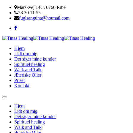
Marskvej 14C, 6760 Ribe
28 30 11 55
fuglsangtina@hotmail.com
Hjem
Lidt om mig
Det siger mine kunder
Spirituel healing
Walk and Talk
Æteriske Olier
Priser
Kontakt
Hjem
Lidt om mig
Det siger mine kunder
Spirituel healing
Walk and Talk
Æteriske Olier